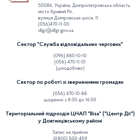
50086, Україна, Дніпропетровська область,
місто Кривий Ріг,
вулиця Дніпровське шосе, 11
(056)470-11-00
dlgr@dlgr.gov.ua
Сектор "Служба відповідальних чергових"
(096) 880-10-10
(056) 470-11-01
(цілодобово)
Сектор по роботі зі зверненнями громадян
(056) 470-10-88
щоденно з 8:00 до 16:00
Територіальний підрозділ ЦНАП "Віза" ("Центр Дії")
у Довгинцівському районі
Запис на прийом
0(800) 500-459