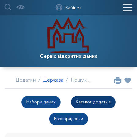
Кабінет
Сервіс відкритих даних
Додатки
Держава
Пошук серед додатків
Набори даних
Каталог додатків
Розпорядники