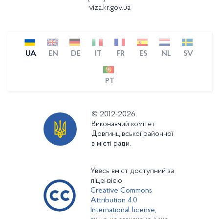
viza.kr.gov.ua
UA
EN
DE
IT
FR
ES
NL
SV
PT
© 2012-2026.
Виконавчий комітет
Довгинцівської районної
в місті ради.
Увесь вміст доступний за
ліцензією
Creative Commons
Attribution 4.0
International license,