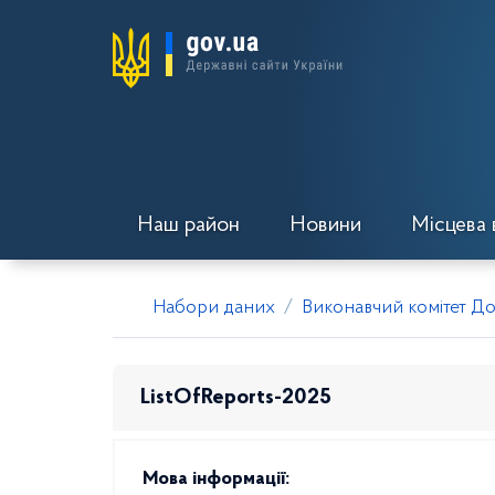
Наш район
Новини
Місцева 
Набори даних
Виконавчий комітет Дов
ListOfReports-2025
Мова інформації: