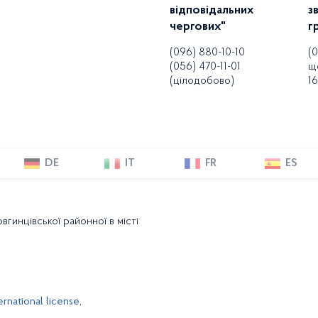
відповідальних
з
чергових"
г
(096) 880-10-10
(
(056) 470-11-01
щ
(цілодобово)
16
DE
IT
FR
ES
гинцівської районної в місті
rnational license,