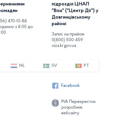
верненнями
підрозділ ЦНАП
ромадян
"Віза" ("Центр Дії") у
Довгинцівському
056) 470-10-88
районі
оденно з 8:00 до
:00
Запис на прийом
0(800) 500-459
viza.kr.gov.ua
NL
SV
PT
Facebook
РІА Перекресток
розробник
вебсайту