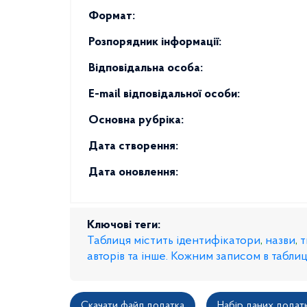
Формат:
Розпорядник інформації:
Відповідальна особа:
E-mail відповідальної особи:
Основна рубріка:
Дата створення:
Дата оновлення:
Ключові теги:
Таблиця містить ідентифікатори
,
назви
,
т
авторів та інше. Кожним записом в таблиці
Скачати файл додатка
Набір даних додат