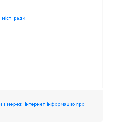
 місті ради
и в мережі Інтернет
,
інформацію про