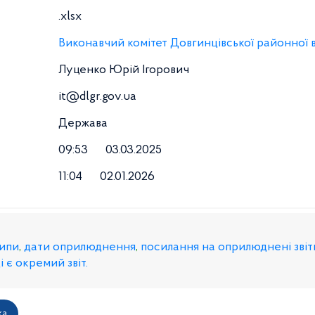
.xlsx
Виконавчий комітет Довгинцівської районної в
Луценко Юрій Ігорович
it@dlgr.gov.ua
Держава
09:53
03.03.2025
11:04
02.01.2026
ипи
,
дати оприлюднення
,
посилання на оприлюднені звіт
 є окремий звіт.
ка