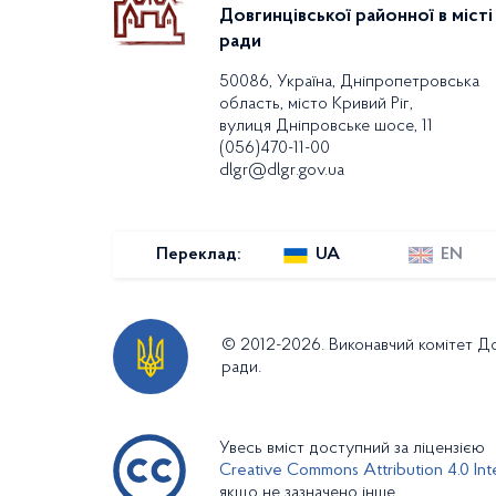
Довгинцівської районної в місті
ради
50086, Україна, Дніпропетровська
область, місто Кривий Ріг,
вулиця Дніпровське шосе, 11
(056)470-11-00
dlgr@dlgr.gov.ua
Переклад:
UA
EN
© 2012-2026. Виконавчий комітет Дов
ради.
Увесь вміст доступний за ліцензією
Creative Commons Attribution 4.0 Inte
якщо не зазначено інше