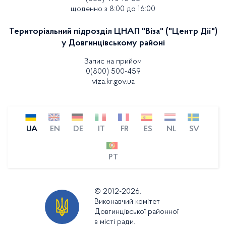
щоденно з 8:00 до 16:00
Територіальний підрозділ ЦНАП "Віза" ("Центр Дії")
у Довгинцівському районі
Запис на прийом
0(800) 500-459
viza.kr.gov.ua
UA
EN
DE
IT
FR
ES
NL
SV
PT
© 2012-2026.
Виконавчий комітет
Довгинцівської районної
в місті ради.