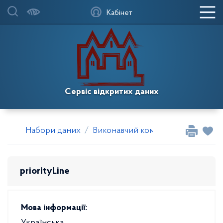
Кабінет
Сервіс відкритих даних
Набори даних
Виконавчий комітет Довгинцівської
priorityLine
Мова інформації: