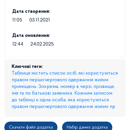
Дата створення:
11:05
03.11.2021
Дата оновлення:
12:44
24.02.2025
Ключові теги:
Таблиця містить список осіб
,
які користуються
правом першочергового одержання жилих
приміщень. Зокрема
,
номер в черзі
,
прізвище
,
імя та по батькові заявника. Кожним записом
до таблиці є одна особа
,
яка користуються
правом першочергового одержання жилих пр
Скачати файл додатка
Набір даних додатка