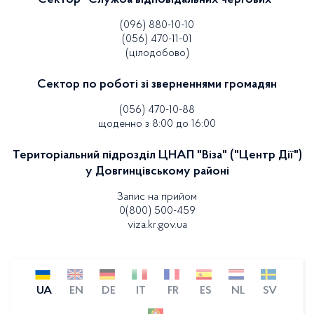
Сектор "Служба відповідальних чергових"
(096) 880-10-10
(056) 470-11-01
(цілодобово)
Сектор по роботі зі зверненнями громадян
(056) 470-10-88
щоденно з 8:00 до 16:00
Територіальний підрозділ ЦНАП "Віза" ("Центр Дії")
у Довгинцівському районі
Запис на прийом
0(800) 500-459
viza.kr.gov.ua
UA
EN
DE
IT
FR
ES
NL
SV